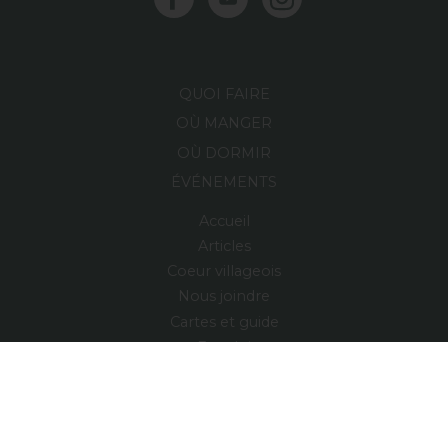
QUOI FAIRE
OÙ MANGER
OÙ DORMIR
ÉVÉNEMENTS
Accueil
Articles
Coeur villageois
Nous joindre
Cartes et guide
Emploi
Région
Village relais