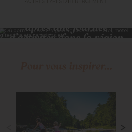
AUTRES TYPES D’HÉBERGEMENT
« Il fait bon se détendre
après une journée
d’activités dans la région
de Coaticook ! »
Pour vous inspirer...