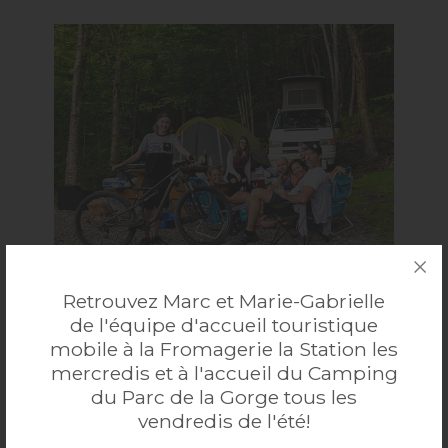
CAMPINGS
Retrouvez Marc et Marie-Gabrielle
de l'équipe d'accueil touristique
mobile à la Fromagerie la Station les
mercredis et à l'accueil du Camping
du Parc de la Gorge tous les
vendredis de l'été!