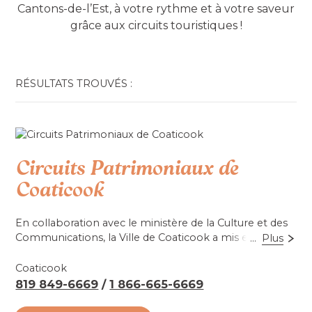
Cantons-de-l’Est, à votre rythme et à votre saveur
grâce aux circuits touristiques !
RÉSULTATS TROUVÉS :
Circuits Patrimoniaux de
Coaticook
En collaboration avec le ministère de la Culture et des
Communications, la Ville de Coaticook a mis en place
...
Plus
trois différents circuits patrimoniaux. La richesse du
patrimoine bâtiment, du patrimoine religieux et
Coaticook
l’histoire des gens y sont mis en valeur.
819 849-6669
/
1 866-665-6669
Découvrez les à l'aide des trois carnets: le "Guide du