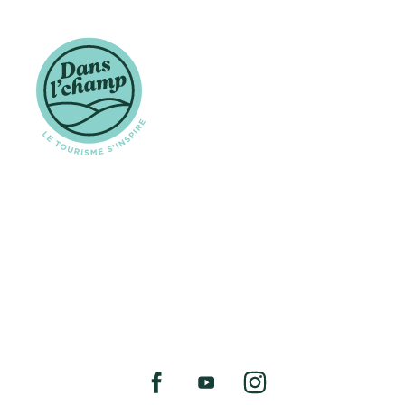
Tourisme Coaticook
Coaticook, Québec, Canada
819 849-6669
1 866 665-6669
COURRIEL