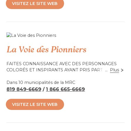
VISITEZ LE SITE WEB
promeneur", les "Promenades architecturales" et
"D’hier à aujourd’hui : L’industrie à Coaticook". Bonne
balade!
Accessibilité mobilité réduite : Non-accessible
La Voie des Pionniers
FAITES CONNAISSANCE AVEC DES PERSONNAGES
COLORÉS ET INSPIRANTS AYANT PRIS PART À
...
Plus
L'HISTOIRE DE LA RÉGION
Dans 10 municipalités de la MRC
819 849-6669
/
1 866 665-6669
Il s’agit d’un circuit de personnages qui ont marqué
l’histoire de la région, un attrait touristique original et
VISITEZ LE SITE WEB
unique! Venez entendre l’histoire de ces pionniers et
apprendre des faits marquants du développement de
leur municipalité dans la région de Coaticook, de
Memphrémagog et même au New-Hampshire.