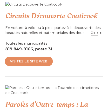
Accessibilité mobilité réduite : Non-accessible
Circuits Découverte Coaticook
En voiture, à vélo ou à pied, partez à la découverte des
beautés naturelles et patrimoniales des douze (12)
...
Plus
municipalités sur notre territoire. Six circuits sont
disponibles.
Toutes les municipalités
819 849-9166, poste 31
Circuits à imprimer. Téléchargement gratuit sur
BaladoDécouverte. circuitsdecouvertecoaticook.org
VISITEZ LE SITE WEB
Accessibilité mobilité réduite : Non-accessible
Paroles d’Outre-temps : La