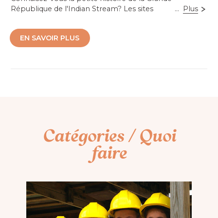
République de l'Indian Stream? Les sites
...
Plus
d’interprétation qui forment le parcours, soit sept (7)
du côté canadien et neuf (9) du côté américain, nous
EN SAVOIR PLUS
transportent en 1832. À cette époque, un flou législatif
entourait la délimitation de la frontière, ce qui poussa
les habitants de ce territoire à se créer une république
indépendante du Canada et des États-Unis; la
république de l'Indian Stream!
Accessibilité mobilité réduite : Non-accessible
Catégories / Quoi
faire