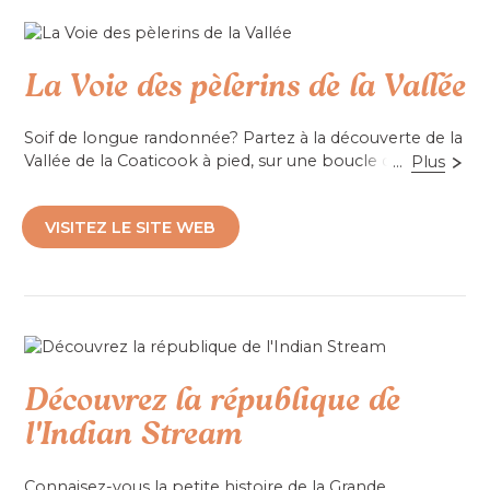
premiers occupants venus de la Nouvelle-Angleterre,
de l’Angleterre, du Pays de Galles, d’Écosse et d’Irlande.
La Voie des pèlerins de la Vallée
Accessibilité mobilité réduite : Partiel
Soif de longue randonnée? Partez à la découverte de la
Vallée de la Coaticook à pied, sur une boucle de 209
...
Plus
km possible en environ 12 jours de marche et ce, à
travers nos douze municipalités qui vous réservent
VISITEZ LE SITE WEB
chacun un peu de leur cachet unique. À vos lacets!
Accessibilité mobilité réduite : Non-accessible
Découvrez la république de
l'Indian Stream
Connaisez-vous la petite histoire de la Grande