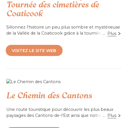
Tournée des cimetières de
Coaticook
Sillonnez l’histoire un peu plus sombre et mystérieuse
de la Vallée de la Coaticook grâce à la tournée des
...
Plus
cimetières de la région. L'été, l'automne ou même
l'hiver, cette visite audioguidée agrémentée de photos
VISITEZ LE SITE WEB
et de documents d’archives vous mènera vers dix
cimetières où certains revenants se confient sur leur
vie et secrets. Oserez-vous vous y aventurer?
Téléchargement gratuit sur BaladoDécouverte via
le lien ci-bas
Le Chemin des Cantons
Accessibilité mobilité réduite : Non-accessible
Une route touristique pour découvrir les plus beaux
paysages des Cantons-de-l’Est ainsi que notre
...
Plus
patrimoine américain et britannique.