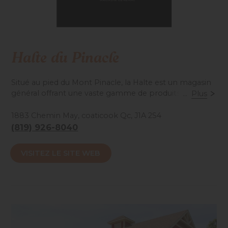
Halte du Pinacle
Situé au pied du Mont Pinacle, la Halte est un magasin
général offrant une vaste gamme de produits locaux. À
...
Plus
proximité de la plage municipale et du camping.
1883 Chemin May, coaticook Qc, J1A 2S4
(819) 926-8040
Accessibilité mobilité réduite : Non-accessible
VISITEZ LE SITE WEB