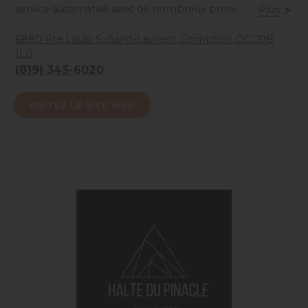
service automatisé avec de nombreux produits de
...
Plus
petit producteurs locaux, où tout provient d'à moins
de 32 kilomètres. Vous ne pouvez pas avoir plus local.
6880 Rte Louis-S.-Saint-Laurent, Compton, QC J0B
1L0
Ouvert de 7h à 22h à tous les jours.
(819) 345-6020
Accessibilité mobilité réduite : Non-accessible
VISITEZ LE SITE WEB