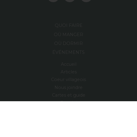
QUOI FAIRE
OÙ MANGER
OÙ DORMIR
ÉVÉNEMENTS
Accueil
Articles
Coeur villageois
Nous joindre
Cartes et guide
Emploi
Région
Village relais
ENGLISH