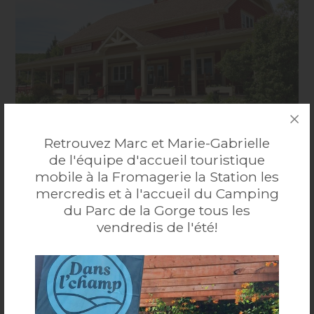
Retrouvez Marc et Marie-Gabrielle
de l'équipe d'accueil touristique
mobile à la Fromagerie la Station les
Marché Ferme Beaulieu
mercredis et à l'accueil du Camping
du Parc de la Gorge tous les
Boulangerie, pâtisserie, cuisine maison, légumes
vendredis de l'été!
biologiques.
...
Plus
3700, route 147 Waterville (Québec) J0B 3H0
Accessibilité mobilité réduite : Non-accessible
819 562-6477