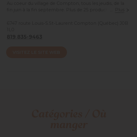
Au coeur du village de Compton, tous les jeudis, de la
fin juin à la fin septembre. Plus de 25 producteurs se
...
Plus
rassemblent afin de vous offrir le fruit de leur récolte.
Musique, dégustations et animation pour enfants.
6747 route Louis-S.St-Laurent Compton (Québec) J0B
1L0
Ouvert beau temps, mauvais temps | Tous les jeudis
819 835-9463
du 18 juin au 17 septembre 2026, de 16h à
19h (fermeture à 18h30 en septembre)
VISITEZ LE SITE WEB
Accessibilité mobilité réduite : Total
Catégories / Où
manger