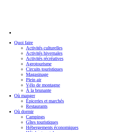
Quoi faire
Activités culturelles
Activités hivernales
Activités récréatives
Agrotourisme
Circuits touristiques
Magasinage
Plein air
Vélo de montagne
À la brunante
Où manger
Épiceries et marchés
Restaurants
Où dormir
Campings
Gîtes touristiques
Hébergements économiques