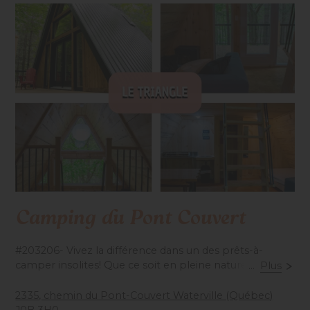
Camping du Pont Couvert
#203206- Vivez la différence dans un des prêts-à-
camper insolites! Que ce soit en pleine nature, avec
...
Plus
vue rivière ou sur le côté camping, vous vivrez une
expérience inoubliable. Dans un décor enchanteur,
2335, chemin du Pont-Couvert Waterville (Québec)
profitez de la piscine chauffée, jeux d'eau avec