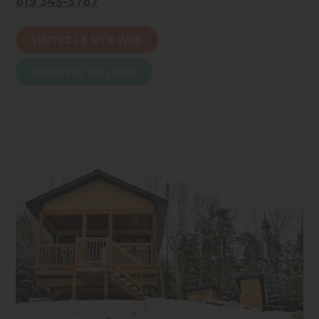
819 345-3787
électricité, eau courante et toilette privée pour
certaines, vous permettront de créer de mémorables
VISITEZ LE SITE WEB
souvenirs…
Au plaisir de vous accueillir bientôt!
RÉSERVEZ EN LIGNE
Accessibilité mobilité réduite : Partiel