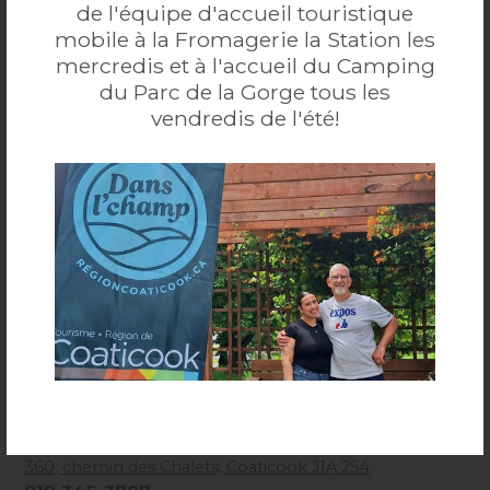
de l'équipe d'accueil touristique
mobile à la Fromagerie la Station les
mercredis et à l'accueil du Camping
du Parc de la Gorge tous les
vendredis de l'été!
Camping du Lac Lyster- prêt-
à-camper
#200174 - Exceptionnel! 20 prêts-à-camper au cœur
de la forêt, en éco-kabine ou en tente, tous chauffés et
...
Plus
dotés d’une cuisine d’été hyper équipée et d’une
grande galerie couverte. Idéales pour admirer les
360, chemin des Chalets, Coaticook J1A 2S4
couleurs d’automne, ces super « suites d’hôtel » avec