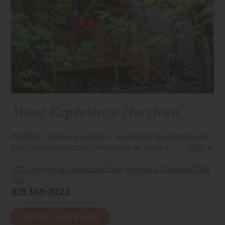
Mont Expérience Hereford
#627492- Unique en région : le glamping (camping de
luxe) vous connaissez? Amateurs de plein air, profitez
...
Plus
du prêt-à-camper en tout confort dans l’un de nos
fameux micro-hébergements! Le Hereford et Goose
577, chemin de Coaticook East Hereford (Québec) J0B
Neck sont ouverts toute l’année.
1S0
819 349-8222
Accessibilité mobilité réduite : Non-accessible
VISITEZ LE SITE WEB