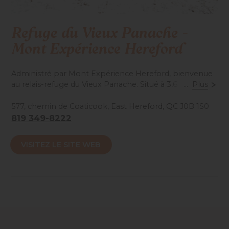
Refuge du Vieux Panache -
Mont Expérience Hereford
Administré par Mont Expérience Hereford, bienvenue
au relais-refuge du Vieux Panache. Situé à 3,6 km du
...
Plus
stationnement d’East Hereford, il est accessible en
randonnée, en ski de montagne, en raquettes et en
577, chemin de Coaticook, East Hereford, QC J0B 1S0
vélo de montagne. Sa grande galerie couverte et sa
819 349-8222
salle commune proposent un point de vue unique sur
le Mont Hereford et son sommet. Sans électricité ni
VISITEZ LE SITE WEB
eau (point d’eau non potable à 175 m) et toilette
extérieure. Ouvert à tous les usagers non motorisés
comme relais de jour.
Réservez votre escapade en forêt sans tarder!
Accessibilité mobilité réduite : Non-accessible