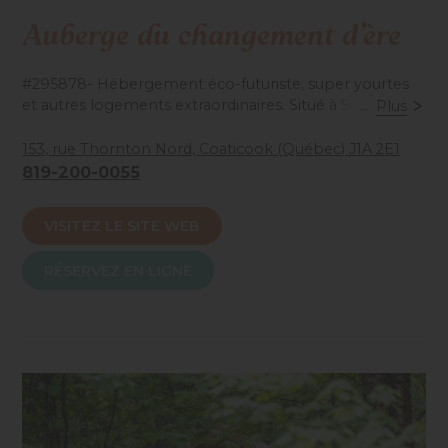
Auberge du changement d’ère
#295878- Hébergement éco-futuriste; super yourtes
et autres logements extraordinaires. Situé à 500 m du
...
Plus
Parc de la Gorge. Plaisirs extérieurs, raquette, hôtes
sympathiques… À découvrir!
153, rue Thornton Nord, Coaticook (Québec) J1A 2E1
819-200-0055
Accessibilité mobilité réduite : Non-accessible
VISITEZ LE SITE WEB
RÉSERVEZ EN LIGNE