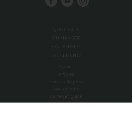
QUOI FAIRE
OÙ MANGER
OÙ DORMIR
ÉVÉNEMENTS
Accueil
Articles
Coeur villageois
Nous joindre
Cartes et guide
Emploi
Région
Village relais