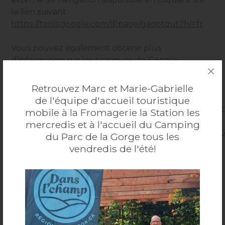
le lien suivant :
https://tools.google.com/dlpage/gaoptout?hl=fr
.
Vous pouvez également obtenir plus
d’information sur les pratiques de Google
Analytics en matière de confidentialité et de
sécurité des données en suivant les liens ci-après :
Retrouvez Marc et Marie-Gabrielle
de l'équipe d'accueil touristique
https://policies.google.com/technologies/partner
mobile à la Fromagerie la Station les
sites
;
mercredis et à l'accueil du Camping
https://support.google.com/analytics/topic/2919
du Parc de la Gorge tous les
vendredis de l'été!
PARTAGE DE L’INFORMATION
Les renseignements recueillis ne seront
communiqués à aucun autre organisme à moins
que cette communication ne soit permise par la
loi.