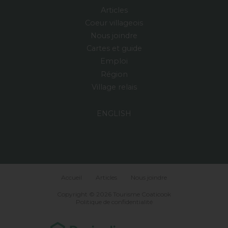
Articles
Coeur villageois
Nous joindre
Cartes et guide
Emploi
Région
Village relais
ENGLISH
Accueil
Articles
Nous joindre
Copyright © 2026 Tourisme Coaticook
Politique de confidentialité