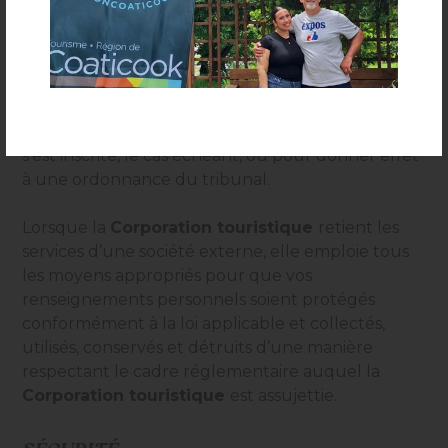
Les renseignements transmis ne servent en aucun
cas à dresser des profils d’individus et ne sont
transmis à aucun organisme privé. Ils ne seront
jamais rendus publics, vendus ou communiqués à
des tiers sans le consentement de l’utilisateur,
sauf pour assurer le service auquel une personne
s’est inscrite, le cas échéant, ou pour donner effet
à une ordonnance du tribunal.
Lorsque la
Corporation touristique
retient les
services d’une société externe, elle emploie tous
les moyens appropriés pour que vos
renseignements personnels soient protégés
conformément à la loi applicable et collectés,
utilisés, conservés et détruits d’une manière
respectant le cadre réglementaire auquel la
Corporation touristique
est assujettie.