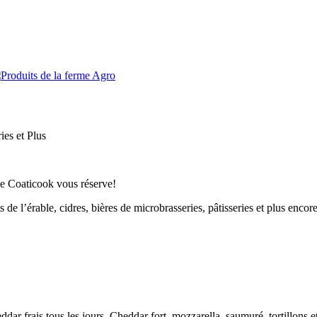
Agro
e Coaticook vous réserve!
s de l’érable, cidres, bières de microbrasseries, pâtisseries et plus enc
eddar frais tous les jours. Cheddar fort, mozzarella, saumuré, tortillon