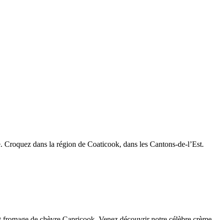
ore. Croquez dans la région de Coaticook, dans les Cantons-de-l’Est.
s et fromage de chèvre Capricook. Venez découvrir notre célèbre crème