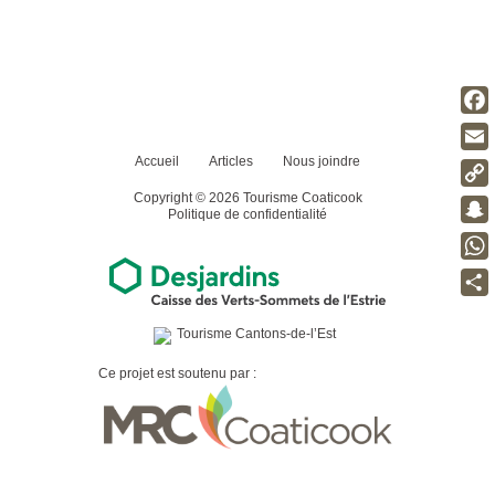
ENGLISH
Fac
Accueil
Articles
Nous joindre
Ema
Copyright © 2026 Tourisme Coaticook
Cop
Politique de confidentialité
Link
Sna
Wha
Part
Ce projet est soutenu par :