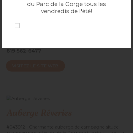
du Parc de la Gorge tous les
Marché Ferme Beaulieu
vendredis de l'été!
Boulangerie, pâtisserie, cuisine maison, légumes
biologiques.
...
Plus
3700, route 147 Waterville (Québec) J0B 3H0
Accessibilité mobilité réduite : Non-accessible
819 562-6477
VISITEZ LE SITE WEB
Auberge Rêveries
#043912 - Charmante auberge de campagne située