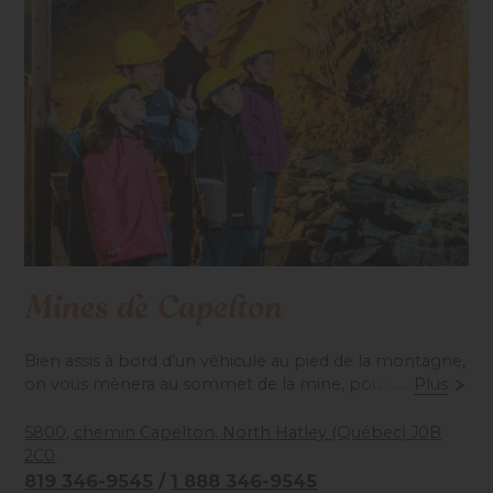
Mines de Capelton
Bien assis à bord d’un véhicule au pied de la montagne,
on vous mènera au sommet de la mine, pour y voir les
...
Plus
galeries souterraines, creusées au pic, à la pelle et à la
chandelle. Découvrez des phénomènes naturels, des
5800, chemin Capelton, North Hatley (Québec) J0B
couleurs, des stalactites, des stalagmites, mais surtout,
2C0
une histoire fabuleuse. Surprises et émotions assurées!
819 346-9545
/
1 888 346-9545