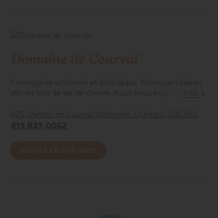
Domaine de Courval
Fromagerie artisanale et biologique. Fromages frais et
affinés faits de lait de chèvre. Nous nous engageons à
...
Plus
utiliser des ingrédients biologiques et à offrir un milieu
de vie optimal pour le bien-être de nos animaux.
825, chemin de Courval Waterville (Québec) J0B 3H0
819 837-0062
Accessibilité mobilité réduite : Non-accessible
VISITEZ LE SITE WEB