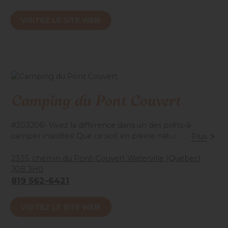
Accessibilité mobilité réduite : Non-accessible
VISITEZ LE SITE WEB
Camping du Pont Couvert
#203206- Vivez la différence dans un des prêts-à-
camper insolites! Que ce soit en pleine nature, avec
...
Plus
vue rivière ou sur le côté camping, vous vivrez une
expérience inoubliable. Dans un décor enchanteur,
2335, chemin du Pont-Couvert Waterville (Québec)
profitez de la piscine chauffée, jeux d'eau avec
J0B 3H0
fontaines colorées et bien plus encore. De tous pour
819 562-6421
tous les goûts!
VISITEZ LE SITE WEB
Accessibilité mobilité réduite : Non-accessible