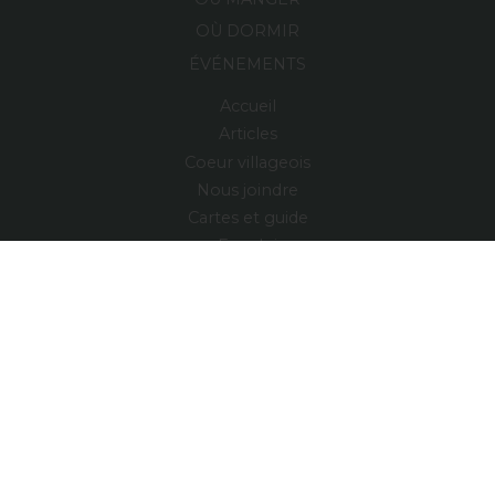
OÙ DORMIR
ÉVÉNEMENTS
Accueil
Articles
Coeur villageois
Nous joindre
Cartes et guide
Emploi
Région
Village relais
ENGLISH