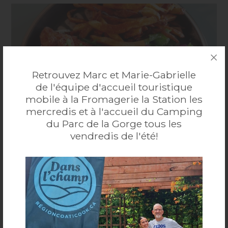
Retrouvez Marc et Marie-Gabrielle
de l'équipe d'accueil touristique
mobile à la Fromagerie la Station les
mercredis et à l'accueil du Camping
du Parc de la Gorge tous les
vendredis de l'été!
Restaurant Chez Matante
Que ce soit pour du prêt à manger, un service traiteur
ou un délicieux repas en salle à manger, sur notre
...
Plus
magnifique terrasse ou pour emporter, le restaurant
Chez Matante saura vous charmer. Venez déguster une
1774 Chem. Tremblay, Sainte-Edwidge, QC J0B 2R0