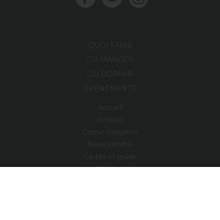
QUOI FAIRE
OÙ MANGER
OÙ DORMIR
ÉVÉNEMENTS
Accueil
Articles
Coeur villageois
Nous joindre
Cartes et guide
Emploi
Région
Village relais
ENGLISH