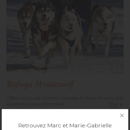
Refuge Mysticwolf
Offrez-vous une sortie en traîneau à chiens et vivez une
expérience exceptionnelle!
...
Plus
379, chemin Bulwer, Martinville
Accessibilité mobilité réduite : Non-accessible
450 502-8418
Retrouvez Marc et Marie-Gabrielle