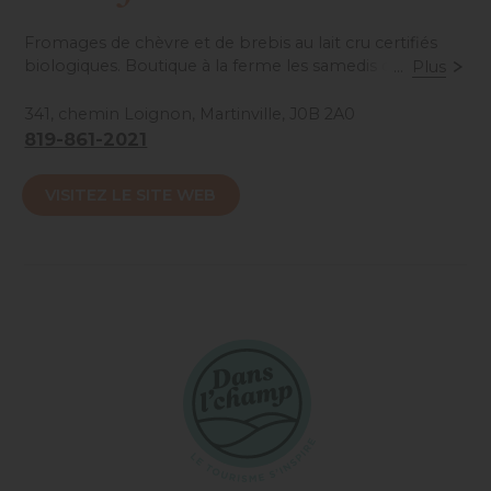
Fromages de chèvre et de brebis au lait cru certifiés
biologiques. Boutique à la ferme les samedis de 10h à
...
Plus
17h ou en libre-service le reste de la semaine.
341, chemin Loignon, Martinville, J0B 2A0
819-861-2021
Accessibilité mobilité réduite : Non-accessible
VISITEZ LE SITE WEB