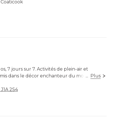
 Coaticook
sible
, 7 jours sur 7. Activités de plein-air et
 amis dans le décor enchanteur du mont Pinacle
...
Plus
 J1A 2S4
sible