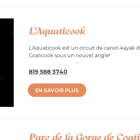
L'Aquaticook
L'Aquaticook est un circuit de canot-kayak d
Coaticook sous un nouvel angle!
Voici les trois sites de mise à l’eau compren
819 588 3740
rivière :
EN SAVOIR PLUS
Parc Denis-Marcoux de Coaticook : 921, ru
Pont Drouin de Compton : Chemin Droui
Collège François-Delaplace : 365 Rue Com
Parc de la Gorge de Coat
Accessibilité mobilité réduite : Non-acces