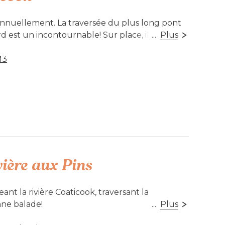
 annuellement. La traversée du plus long pont
st un incontournable! Sur place, il est aussi
...
Plus
a, d’explorer les sentiers de randonnée
aisons sans oublier le camping, la fermette et
M3
 nouveau parc d'habiletés de vélo de
us les niveaux!
sible
vière aux Pins
ant la rivière Coaticook, traversant la
nne balade!
...
Plus