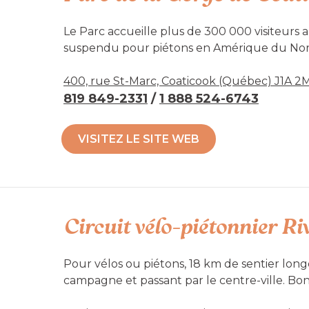
Le Parc accueille plus de 300 000 visiteurs
suspendu pour piétons en Amérique du Nord e
possible de vivre l’expérience Foresta Lumin
pédestre et de vélo de montagne en toutes s
400, rue St-Marc, Coaticook (Québec) J1A 2
les nombreuses activités hivernales.
819 849-2331
/
1 888 524-6743
* NOUVEAUTÉ * Ne manquez pas d'essayer le
VISITEZ LE SITE WEB
montagne; des obstacles et des défis pour to
Accessibilité mobilité réduite : Non-acces
Circuit vélo-piétonnier Ri
Pour vélos ou piétons, 18 km de sentier longe
campagne et passant par le centre-ville. Bo