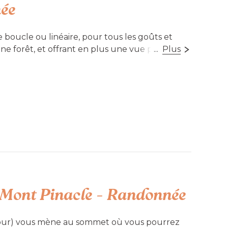
ée
boucle ou linéaire, pour tous les goûts et
ine forêt, et offrant en plus une vue presque à
...
Plus
n, du Cirque, des Urubus, des Géants vous
ures en période de chasse.
 Mont Pinacle - Randonnée
tour) vous mène au sommet où vous pourrez