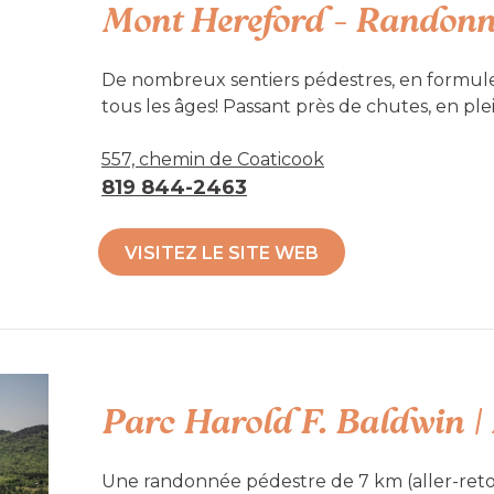
Mont Hereford - Randonn
De nombreux sentiers pédestres, en formule 
tous les âges! Passant près de chutes, en ple
360 degrés au sommet. Les sentiers Tillotso
attendent!
557, chemin de Coaticook
819 844-2463
Surveillez les dates d'ouvertures et fermet
VISITEZ LE SITE WEB
Du 1er au 7 octobre 2022 inclusivement
(Chasse à l’orignal à l’arc)
Du 15 au 19 octobre 2022 inclusivement
(Chasse au cerf à la poudre noire)
Parc Harold F. Baldwin |
Du 5 au 20 novembre 2022 inclusivement
(Chasse au cerf à la carabine)
Une randonnée pédestre de 7 km (aller-re