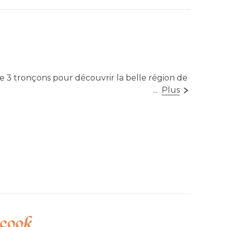
e 3 tronçons pour découvrir la belle région de
...
Plus
ant des aménagements favorisant l’accès à la
e Child, Coaticook
n, Compton
pton Est, Waterville
icook
sible