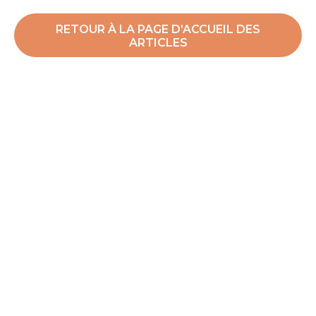
RETOUR À LA PAGE D’ACCUEIL DES
ARTICLES
Tourisme Coaticook
Coaticook, Québec, Canada