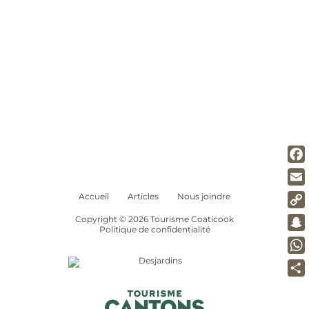
Nous joindre
Cartes et guide
Emploi
Région
Village relais
ENGLISH
Fac
Ema
Accueil
Articles
Nous joindre
Co
Copyright © 2026 Tourisme Coaticook
Politique de confidentialité
Lin
Sna
Wh
Par