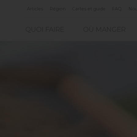
Articles
Région
Cartes et guide
FAQ
Nou
QUOI FAIRE
OÙ MANGER