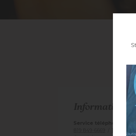
S
Information to
Service téléphonique
:
819 849-6669
/
1 866 665