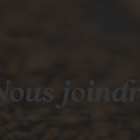
Nous joindr
Tourisme Coaticook - Cantons-de-l'Est - Estrie