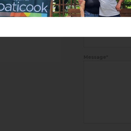
Nom*
icook.qc.ca
k
m/tourismecoaticook
Courriel*
Message*