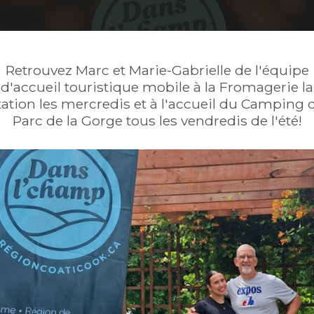
Retrouvez Marc et Marie-Gabrielle de l'équipe
d'accueil touristique mobile à la Fromagerie la
tation les mercredis et à l'accueil du Camping 
Parc de la Gorge tous les vendredis de l'été!
Pour des questions,
donner vos comment
uristique
Prénom*
-6669