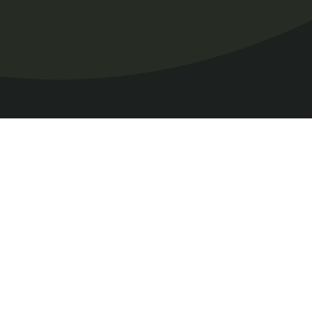
OÙ DORMIR
ÉVÉNEMENTS
Campings
Accueil
Gîtes touristiques
Articles
Autres types
Coeur villageois
d’hébergement
Nous joindre
Hôtels et motels
Cartes et guide
Maisons de campagne
Emploi
et chalet
Région
Prêt-à-camper
Village relais