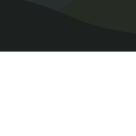
QUOI FAIRE
OÙ MANGER
Activités culturelles
Épiceries et marchés
Activités familiales
Restaurants
Agrotourisme
Circuits touristiques
Magasinage
Plein air
Vélo
À la brunante
Activités hivernales