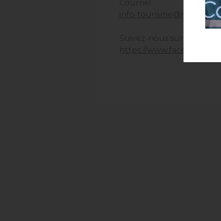
Courriel:
info-tourisme@mrcdecoat
Suivez-nous sur Faceboo
https://www.facebook.co