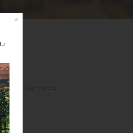
du
 de l'information ou pour
aires :