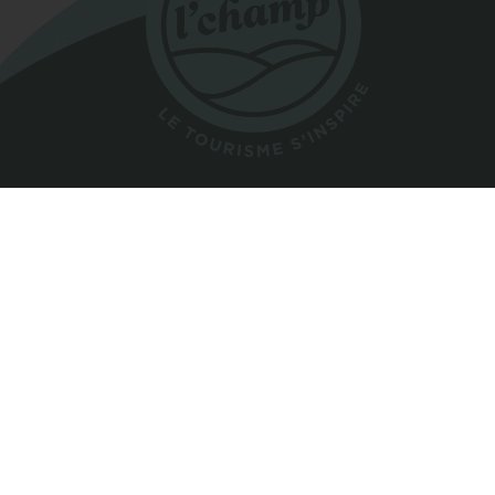
Tourisme Coaticook
Coaticook, Québec, Canada
819 849-6669
1 866 665-6669
COURRIEL