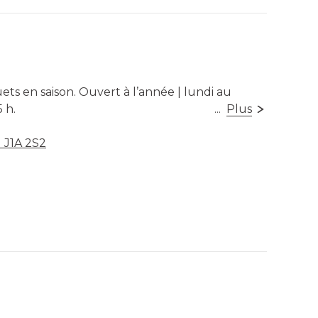
ets en saison. Ouvert à l’année | lundi au
 h.
...
Plus
) J1A 2S2
sible