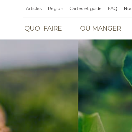
Articles
Région
Cartes et guide
FAQ
Nou
QUOI FAIRE
OÙ MANGER