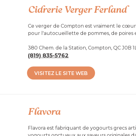
Cidrerie Verger Ferland
Ce verger de Compton est vraiment le cœur de
pour l'autocueillette de pommes, de poires
champêtre typique des paysages vallonés des 
produits transformés, à déguster et à rapport
380 Chem. de la Station, Compton, QC J0B 1
(819) 835-5762
Et nouveauté cette saison : on invite les ge
produits locaux et à le savourer directeme
VISITEZ LE SITE WEB
de prolonger la visite et de faire goûter les sa
Accessibilité mobilité réduite : Non-acces
Flavora
Flavora est fabriquant de yogourts grecs arti
yogourts onctueux aux saveurs originales d