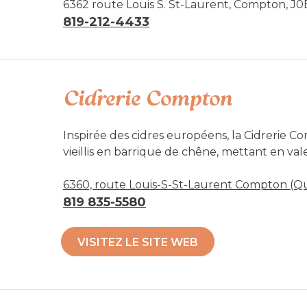
Fraises : Du 24 juin à la fin juillet. Tous les jou
6362 route Louis S. St-Laurent, Compton, J0
819-212-4433
Produits de l’érable disponibles à l’année.
Accessibilité mobilité réduite : Non-acces
Cidrerie Compton
Inspirée des cidres européens, la Cidrerie Co
vieillis en barrique de chêne, mettant en val
des cidres à la cerise griotte, aux kiwis ances
retrouvez-y aussi une variété de fruits frais 
6360, route Louis-S-St-Laurent Compton (Q
que des dégustations sur place.
819 835-5580
Accessibilité mobilité réduite : Non-acces
VISITEZ LE SITE WEB