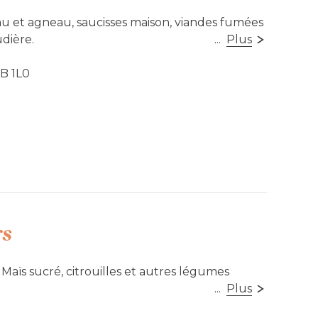
au et agneau, saucisses maison, viandes fumées
dière.
...
Plus
0B 1L0
sible
rs
. Maïs sucré, citrouilles et autres légumes
...
Plus