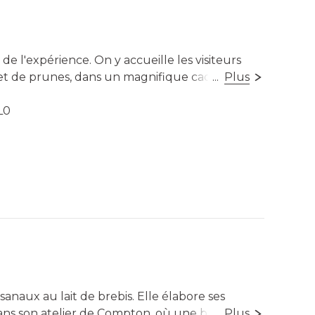
 l'expérience. On y accueille les visiteurs
 et de prunes, dans un magnifique cadre
...
Plus
Cantons de l'Est. À cela s'ajoute des cidres et
er à la maison.
L0
ns à composer leur panier pique-nique de
nt dans le verger — une belle façon gourmande
veurs d'ici.
sible
sanaux au lait de brebis. Elle élabore ses
ans son atelier de Compton, où une boutique
...
Plus