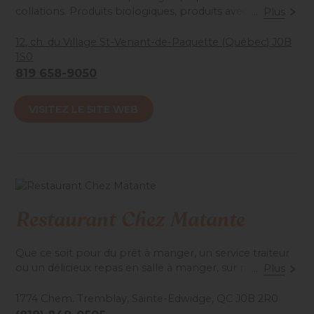
collations. Produits biologiques, produits avec ou sans
...
Plus
gluten ou lactose. Bières artisanales, vins régionaux.
Soupers-spectacles sur réservation.
12, ch. du Village St-Venant-de-Paquette (Québec) J0B
1S0
819 658-9050
Accessibilité mobilité réduite : Partiel
VISITEZ LE SITE WEB
Restaurant Chez Matante
Que ce soit pour du prêt à manger, un service traiteur
ou un délicieux repas en salle à manger, sur notre
...
Plus
magnifique terrasse ou pour emporter, le restaurant
Chez Matante saura vous charmer. Venez déguster une
1774 Chem. Tremblay, Sainte-Edwidge, QC J0B 2R0
bière de microbrasserie, une coupe de vin ou un