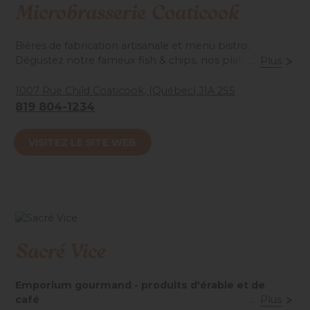
Microbrasserie Coaticook
Bières de fabrication artisanale et menu bistro.
Dégustez notre fameux fish & chips, nos plateaux
...
Plus
gourmands, nos poutines et bien d'autres. Plus d’une
dizaine de bières brassées sur place à déguster au pub
1007 Rue Child Coaticook, (Québec) J1A 2S5
ou disponibles pour emporter.
819 804-1234
Accessibilité mobilité réduite : Non-accessible
VISITEZ LE SITE WEB
Sacré Vice
Emporium gourmand - produits d'érable et de
café
...
Plus