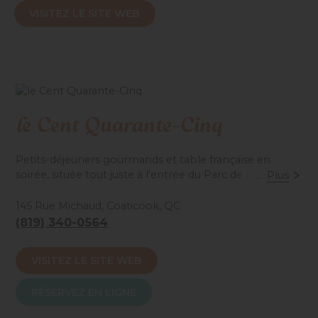
VISITEZ LE SITE WEB
le Cent Quarante-Cinq
Petits-déjeuners gourmands et table française en
soirée, située tout juste à l'entrée du Parc de la Gorge
...
Plus
de Coaticook.
145 Rue Michaud, Coaticook, QC
(819) 340-0564
Accessibilité mobilité réduite : Partiel
VISITEZ LE SITE WEB
RÉSERVEZ EN LIGNE