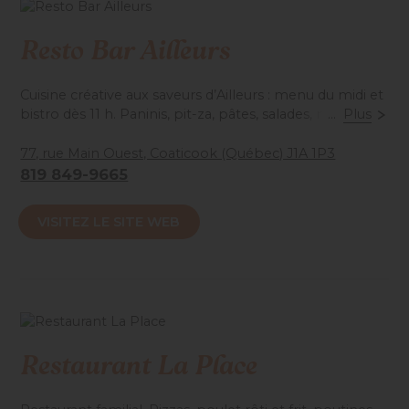
Resto Bar Ailleurs
Cuisine créative aux saveurs d’Ailleurs : menu du midi et
bistro dès 11 h. Paninis, pit-za, pâtes, salades, nachos,
...
Plus
ailes de poulet et grignotines. Table d’hôte et grillades
dès 17 h. Bières artisanales et importées, vins, cafés
77, rue Main Ouest, Coaticook (Québec) J1A 1P3
espresso. Terrasse chauffée.
819 849-9665
Accessibilité mobilité réduite : Non-accessible
VISITEZ LE SITE WEB
Restaurant La Place