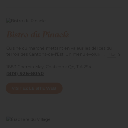
famille! Ouvert de la fin avril à la mi-septembre.
Accessibilité mobilité réduite : Non-accessible
Bistro du Pinacle
Cuisine du marché mettant en valeur les délices du
terroir des Cantons-de-l'Est. Un menu évoluant au gré
...
Plus
des saisons.
1883 Chemin May, Coaticook Qc, J1A 2S4
(819) 926-8040
Accessibilité mobilité réduite : Non-accessible
VISITEZ LE SITE WEB