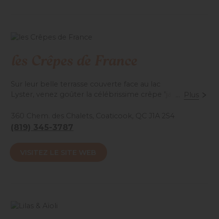
les Crêpes de France
Sur leur belle terrasse couverte face au lac
Lyster, venez goûter la célébrissime crêpe "jambon-
...
Plus
fromage-oeuf" et sustentez ensuite votre dent sucrée
avec la fameuse crêpe "choco-banane". Les meilleures
360 Chem. des Chalets, Coaticook, QC J1A 2S4
frites et poutines en ville vous attendent aussi, avec la
(819) 345-3787
crème glacée de... Coaticook.
VISITEZ LE SITE WEB
Accessibilité mobilité réduite : Non-accessible