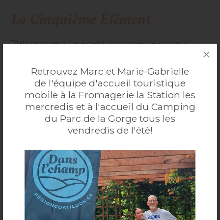
Le Cinquième Élément
Plats savoureux fièrement composés de produits
authentiques de notre campagne sous la bannière «
...
Plus
Créateurs de saveurs ». Table d’hôte, bières artisanales
Retrouvez Marc et Marie-Gabrielle
et locales, vins.
6815, rte Louis-S.-St-Laurent Compton (Québec) J0B
de l'équipe d'accueil touristique
1L0
mobile à la Fromagerie la Station les
819 835-0052
Accessibilité mobilité réduite : Non-accessible
mercredis et à l'accueil du Camping
du Parc de la Gorge tous les
VISITEZ LE SITE WEB
vendredis de l'été!
Monsieur Chef