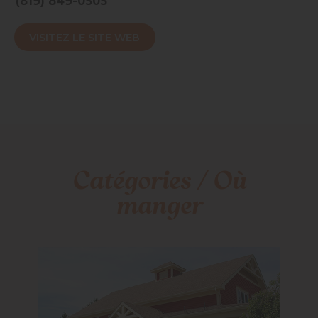
(819) 849-0505
cocktail flamboyant devant un bon repas créé à partir
d’aliments frais et locaux. Consultez notre page
VISITEZ LE SITE WEB
facebook pour plus détails!
Accessibilité mobilité réduite : Non-accessible
Catégories / Où
manger