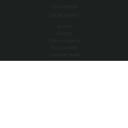
OÙ DORMIR
ÉVÉNEMENTS
Accueil
Articles
Coeur villageois
Nous joindre
Cartes et guide
Emploi
Région
Village relais
ENGLISH
Accueil
Articles
Nous joindre