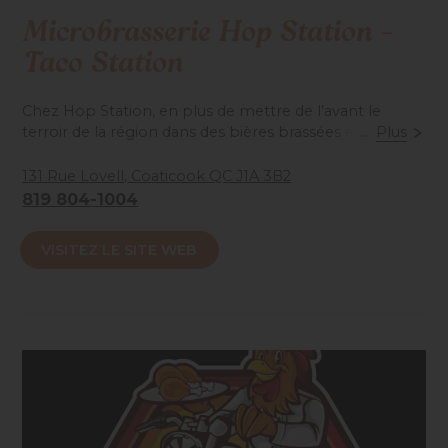
Microbrasserie Hop Station -
Taco Station
Chez Hop Station, en plus de mettre de l’avant le
terroir de la région dans des bières brassées en
...
Plus
microlots et de promouvoir les arts visuels et une
scène musicale diversifiée, vous pouvez déguster des
131 Rue Lovell, Coaticook QC J1A 3B2
tacos et une variété de plats mexicains originaux.
819 804-1004
Savourez leurs bières et un super repas aux saveurs
VISITEZ LE SITE WEB
latines sur la terrasse ensoleillée en bordure des rails.
Psst: la microbrasserie est située dans la vieille gare de
Coaticook, un bâtiment historique unique.
Accessibilité mobilité réduite : Partiel