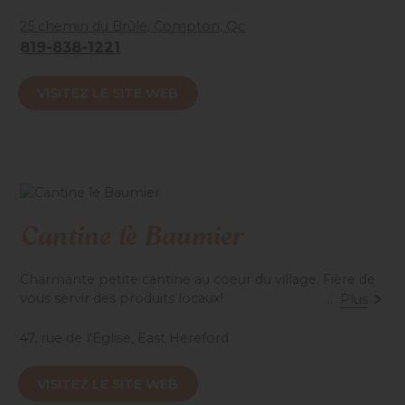
Situé en pleine nature, c'est l'endroit idéal pour vous
poser et partager des gourmandises ainsi qu'un café.
25 chemin du Brûlé, Compton, Qc
Situé au coeur d'une érablière, vous y retrouverez des
819-838-1221
étagères garnies de produits fins et gourmands, des
toiles, des œuvres d'art uniques et plus encore!
VISITEZ LE SITE WEB
Accessibilité mobilité réduite : Partiel
Cantine le Baumier
Charmante petite cantine au coeur du village. Fière de
vous servir des produits locaux!
...
Plus
47, rue de l'Église, East Hereford
Accessibilité mobilité réduite : Non-accessible
VISITEZ LE SITE WEB