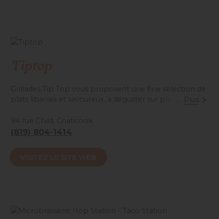
Tiptop
Grillades Tip Top vous proposent une fine sélection de
plats libanais et savoureux, à déguster sur place dans
...
Plus
une ambiance détendue et chaleureuse ou encore
pour emporter!
94 rue Child, Coaticook
(819) 804-1414
Accessibilité mobilité réduite : Non-accessible
VISITEZ LE SITE WEB