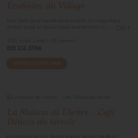
Érablière du Village
Une halte gourmande surprenante, un magnifique
sentier boisé et des produits érablement originaux!
...
Plus
Sortez de l'ordinaire, passez nous voir!
7255, route Louis-S.-St-Laurent
819 212-3766
Accessibilité mobilité réduite : Partiel
VISITEZ LE SITE WEB
La Maison de l’Arbre - Café
Délices du terroir
Produits du terroir. Repas légers, repas chauds et