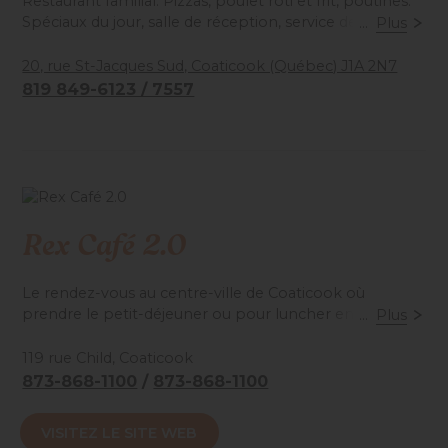
Restaurant familial. Pizzas, poulet rôti et frit, poutines.
Spéciaux du jour, salle de réception, service de repas au
...
Plus
bar, terrasse. Bar laitier; crème glacée de la Laiterie de
Coaticook.
20, rue St-Jacques Sud, Coaticook (Québec) J1A 2N7
819 849-6123 / 7557
Accessibilité mobilité réduite : Partiel
Rex Café 2.0
Le rendez-vous au centre-ville de Coaticook où
prendre le petit-déjeuner ou pour luncher entre amis,
...
Plus
collègues ou en solo. Déjeuners classiques, casseroles
déjeuner, poutines déjeuner, crêpes et gaufres, oeufs
119 rue Child, Coaticook
bénédictines, spéciaux du jour, menu du midi en
873-868-1100
/
873-868-1100
semaine, et bien plus encore!
VISITEZ LE SITE WEB
Accessibilité mobilité réduite : Non-accessible