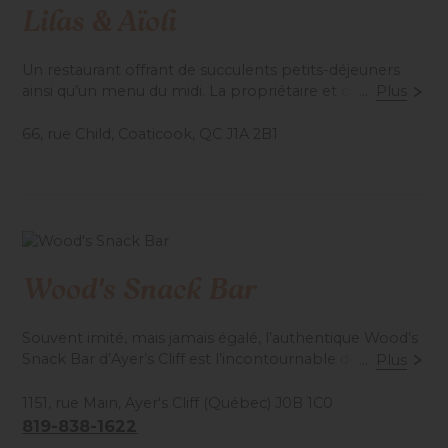
Lilas & Aïoli
Un restaurant offrant de succulents petits-déjeuners
ainsi qu’un menu du midi. La propriétaire et cuisinière
...
Plus
vous offre une cuisine créative et réconfortante ainsi
que de délicieux cafés spécialisés. Le rendez-vous
66, rue Child, Coaticook, QC J1A 2B1
matinal par excellence!
Du jeudi au dimanche!
Accessibilité mobilité réduite : Partiel
Wood's Snack Bar
Souvent imité, mais jamais égalé, l’authentique Wood’s
Snack Bar d’Ayer’s Cliff est l’incontournable de l’été! On
...
Plus
vient de loin pour y manger une des meilleures
poutines du Québec, un burger big Wood, un
1151, rue Main, Ayer's Cliff (Québec) J0B 1C0
Massawippi dog et une bonne frite maison. Notre
819-838-1622
important bar laitier séduira tous les membres de la